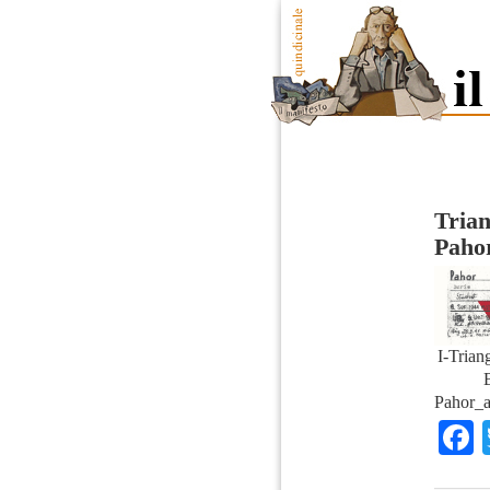
Trian
Paho
I-Triang
B
Pahor_a