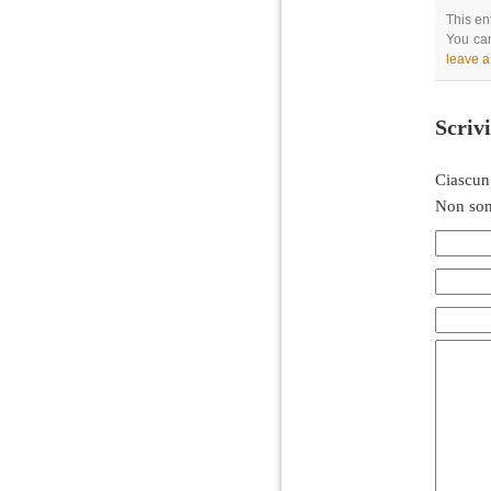
This en
You can
leave 
Scriv
Ciascun
Non son