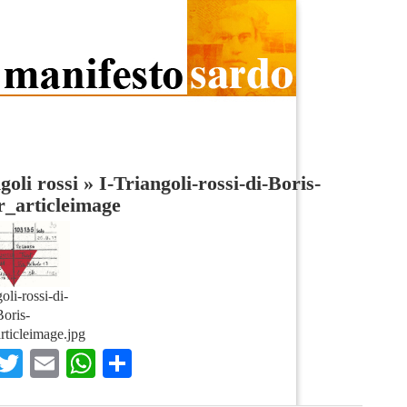
goli rossi
»
I-Triangoli-rossi-di-Boris-
r_articleimage
oli-rossi-di-
oris-
rticleimage.jpg
Facebook
Twitter
Email
WhatsApp
Condividi