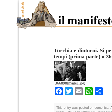
Turchia e dintorni. Si pe
tempi (prima parte)
»
36
366898Image1.jpg
Facebook
Twitter
Email
What
Co
This entry was posted on domenica, Ap