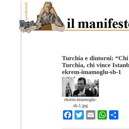
Turchia e dintorni: “Chi 
Turchia, chi vince Istanb
ekrem-imamoglu-sb-1
ekrem-imamoglu-
sb-1.jpg
Facebook
Twitter
Email
What
Co