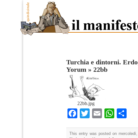
Turchia e dintorni. Erd
Yorum
»
22bb
22bb.jpg
Facebook
Twitter
Email
What
Co
This entry was posted on mercoledì,