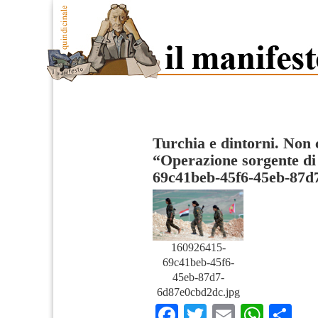
Turchia e dintorni. Non
“Operazione sorgente di
69c41beb-45f6-45eb-87d
160926415-
69c41beb-45f6-
45eb-87d7-
6d87e0cbd2dc.jpg
Facebook
Twitter
Email
What
Co