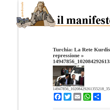
Turchia: La Rete Kurdis
repressione
»
14947856_102084292613
14947856_10208429261355218_35
Facebook
Twitter
Email
What
Co