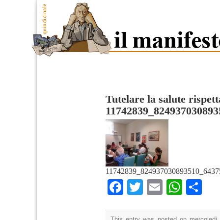
Tutelare la salute rispet
11742839_824937030893
11742839_824937030893510_6437
Facebook
Twitter
Email
What
Co
This entry was posted on mercoledì,