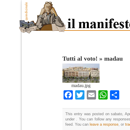
Tutti al voto!
»
madau
madau.jpg
Facebook
Twitter
Email
What
Co
This entry was posted on sabato, Apri
under . You can follow any responses
feed. You can
leave a response
, or
tr