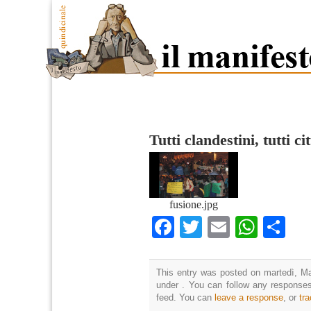
Tutti clandestini, tutti ci
fusione.jpg
Facebook
Twitter
Email
What
Co
This entry was posted on martedì, Ma
under . You can follow any responses
feed. You can
leave a response
, or
tr