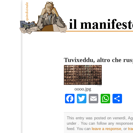
Tuvixeddu, altro che ru
oooo.jpg
Facebook
Twitter
Email
What
Co
This entry was posted on venerdì, Ago
under . You can follow any responses
feed. You can
leave a response
, or
tr