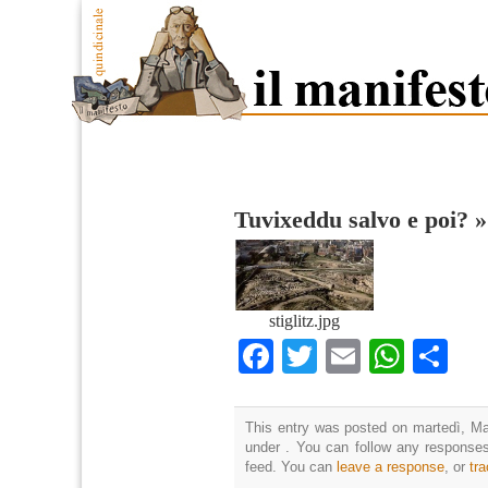
Tuvixeddu salvo e poi?
stiglitz.jpg
Facebook
Twitter
Email
What
Co
This entry was posted on martedì, Mar
under . You can follow any responses
feed. You can
leave a response
, or
tr