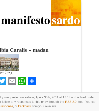
bia Caralis
»
madau
au2.jpg
Facebook
Twitter
Email
WhatsApp
Condividi
try was posted on sabato, Aprile 30th, 2011 at 17:11 and is filed under .
 follow any responses to this entry through the
RSS 2.0
feed. You can
a response
, or
trackback
from your own site.