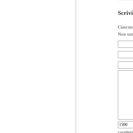
Scriv
Ciascun
Non son
caratter