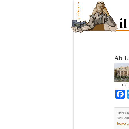
Ab Ul
mad
This en
You can
leave 