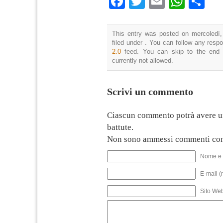
Facebook
Twitter
Email
What
Co
This entry was posted on mercoledì,
filed under . You can follow any resp
2.0
feed. You can skip to the end 
currently not allowed.
Scrivi un commento
Ciascun commento potrà avere u
battute.
Non sono ammessi commenti con
Nome e 
E-mail (
Sito We