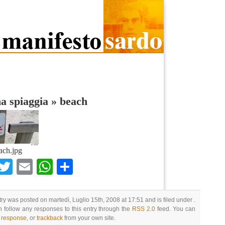
a spiaggia
»
beach
ach.jpg
Facebook
Twitter
Email
WhatsApp
Condividi
try was posted on martedì, Luglio 15th, 2008 at 17:51 and is filed under .
 follow any responses to this entry through the
RSS 2.0
feed. You can
a response
, or
trackback
from your own site.