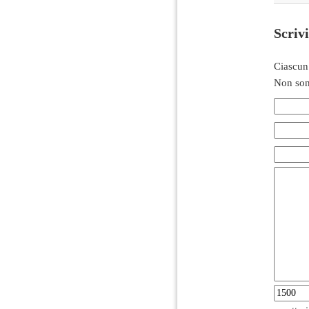
Scriv
Ciascun
Non son