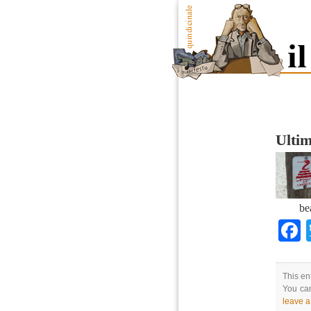
Ultim
be
This en
You can
leave 