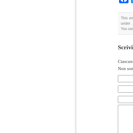
This en
under .
You can
Scriv
Ciascun
Non son