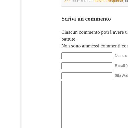
2.0
feed. You can
leave a response
, o
Scrivi un commento
Ciascun commento potrà avere u
battute.
Non sono ammessi commenti con
Nome e 
E-mail (
Sito We