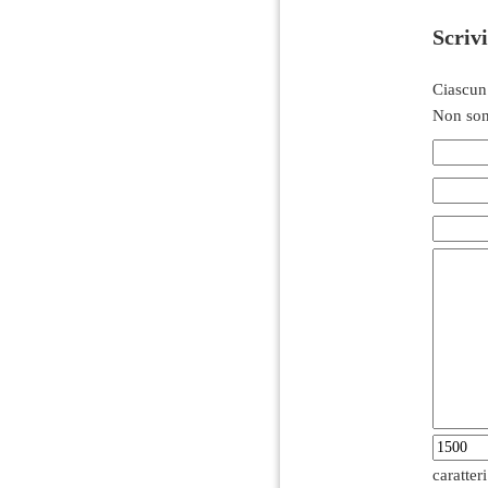
Scriv
Ciascun
Non son
caratter