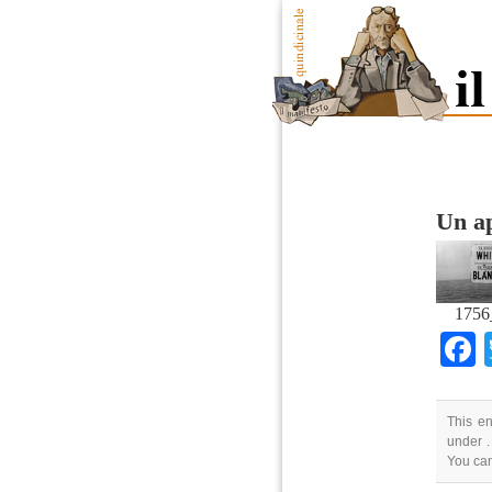
Un ap
1756_
This en
under .
You can