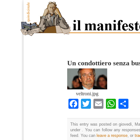
Un condottiero senza bu
veltroni.jpg
Facebook
Twitter
Email
What
Co
This entry was posted on giovedì, Mag
under . You can follow any responses
feed. You can
leave a response
, or
tr