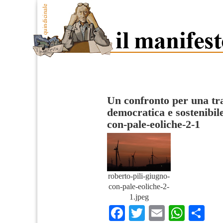
Un confronto per una tra
democratica e sostenibil
con-pale-eoliche-2-1
roberto-pili-giugno-
con-pale-eoliche-2-
1.jpeg
Facebook
Twitter
Email
What
Co