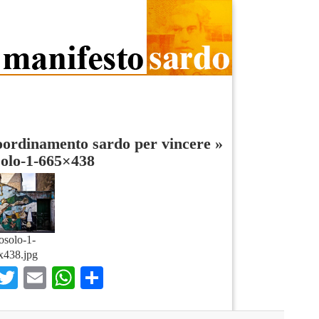
oordinamento sardo per vincere
»
solo-1-665×438
osolo-1-
x438.jpg
Facebook
Twitter
Email
WhatsApp
Condividi