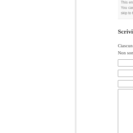
This en
You can
skip to
Scriv
Ciascun
Non son