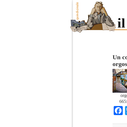
Un c
orgo
org
665