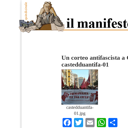
Un corteo antifascista a 
castedduantifa-01
castedduantifa-
01.jpg
Facebook
Twitter
Email
What
Co