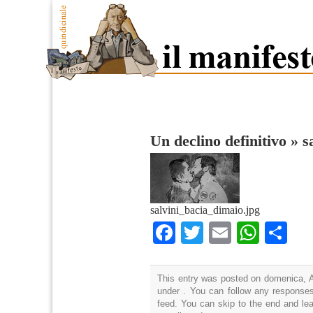
Un declino definitivo
»
s
salvini_bacia_dimaio.jpg
Facebook
Twitter
Email
What
Co
This entry was posted on domenica, Ap
under . You can follow any responses
feed. You can skip to the end and lea