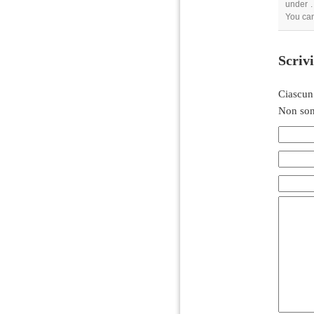
under .
You can
Scriv
Ciascun
Non son