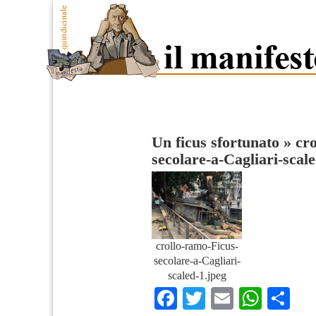
Un ficus sfortunato
»
cr
secolare-a-Cagliari-scal
crollo-ramo-Ficus-
secolare-a-Cagliari-
scaled-1.jpeg
Facebook
Twitter
Email
What
Co