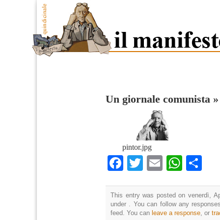
Un giornale comunista
pintor.jpg
Facebook
Twitter
Email
What
Co
This entry was posted on venerdì, Apr
under . You can follow any responses
feed. You can
leave a response
, or
tr