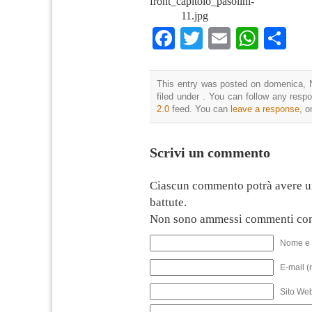
front_capitolo_pasolini-
11.jpg
Facebook
Twitter
Email
What
Co
This entry was posted on domenica, 
filed under . You can follow any resp
2.0
feed. You can
leave a response
, o
Scrivi un commento
Ciascun commento potrà avere u
battute.
Non sono ammessi commenti con
Nome e 
E-mail (
Sito We