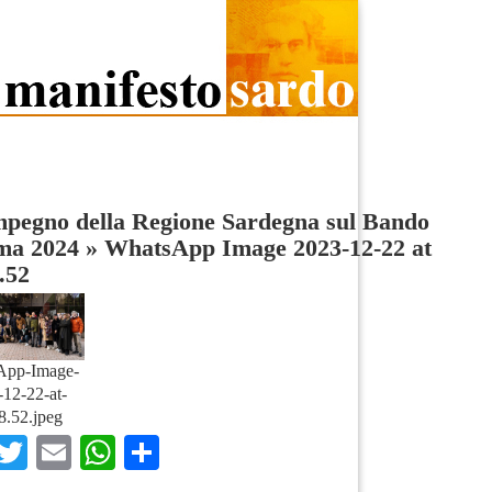
mpegno della Regione Sardegna sul Bando
ma 2024
»
WhatsApp Image 2023-12-22 at
.52
App-Image-
12-22-at-
8.52.jpeg
Facebook
Twitter
Email
WhatsApp
Condividi