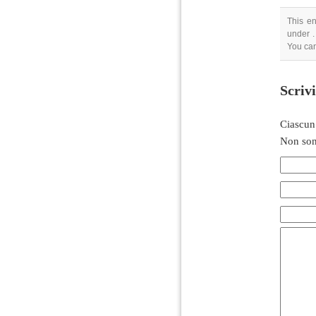
This en
under .
You can
Scriv
Ciascun
Non son