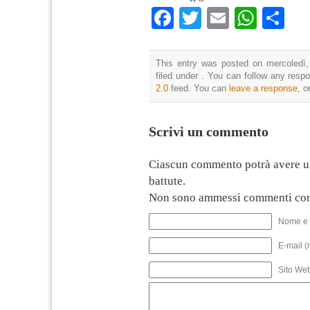
Facebook
Twitter
Email
What
Co
This entry was posted on mercoledì,
filed under . You can follow any resp
2.0
feed. You can
leave a response
, o
Scrivi un commento
Ciascun commento potrà avere u
battute.
Non sono ammessi commenti con
Nome e 
E-mail (
Sito We