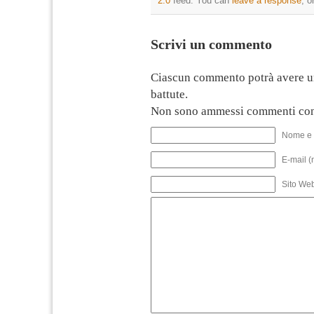
2.0
feed. You can
leave a response
, o
Scrivi un commento
Ciascun commento potrà avere u
battute.
Non sono ammessi commenti con
Nome e 
E-mail (
Sito We