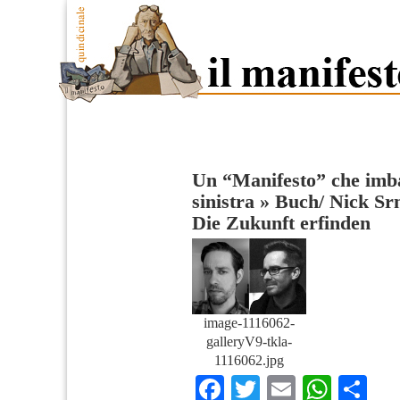
Un “Manifesto” che imba
sinistra
»
Buch/ Nick Srn
Die Zukunft erfinden
image-1116062-
galleryV9-tkla-
1116062.jpg
Facebook
Twitter
Email
What
Co