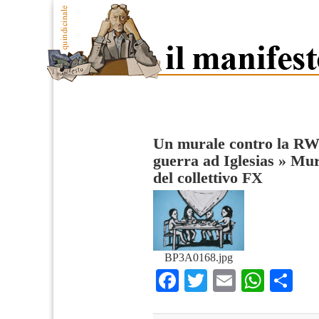
Un murale contro la RW
guerra ad Iglesias
»
Mur
del collettivo FX
BP3A0168.jpg
Facebook
Twitter
Email
What
Co