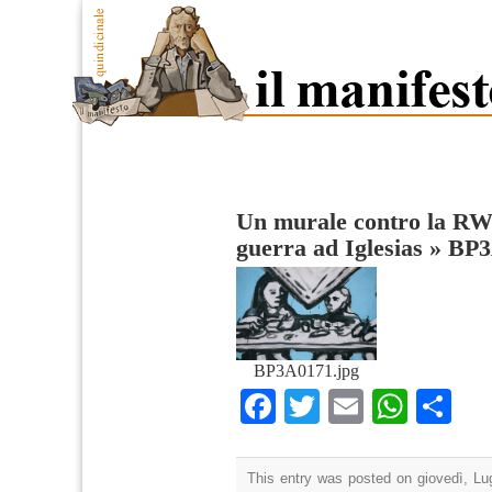
Un murale contro la RW
guerra ad Iglesias
»
BP3
BP3A0171.jpg
Facebook
Twitter
Email
What
Co
This entry was posted on giovedì, Lug