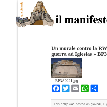
Un murale contro la RW
guerra ad Iglesias
»
BP3
BP3A0221.jpg
Facebook
Twitter
Email
What
Co
This entry was posted on giovedì, Lug