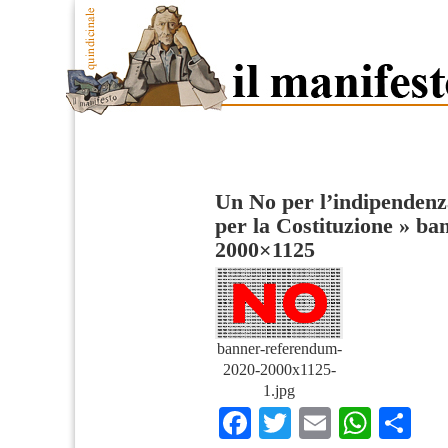
Un No per l’indipendenz
per la Costituzione
»
ban
2000×1125
banner-referendum-
2020-2000x1125-
1.jpg
Facebook
Twitter
Email
What
Co