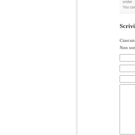
under .
You can
Scriv
Ciascun
Non son