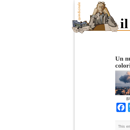
Un nu
color
ga
This e