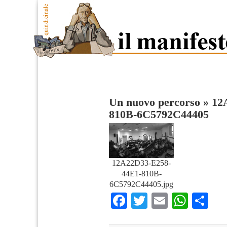
Un nuovo percorso
»
12
810B-6C5792C44405
12A22D33-E258-
44E1-810B-
6C5792C44405.jpg
Facebook
Twitter
Email
What
Co