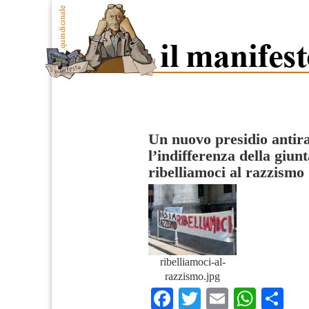
Un nuovo presidio antira
l’indifferenza della giunt
ribelliamoci al razzismo
ribelliamoci-al-
razzismo.jpg
Facebook
Twitter
Email
What
Co