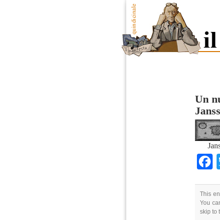
Un nu
Janss
Jan
This en
You can
skip to