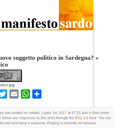
ovo soggetto politico in Sardegna?
»
ico
ssico.jpg
Facebook
Twitter
Email
WhatsApp
Condividi
try was posted on sabato, Luglio 1st, 2017 at 07:53 and is filed under .
 follow any responses to this entry through the
RSS 2.0
feed. You can
 the end and leave a response. Pinging is currently not allowed.