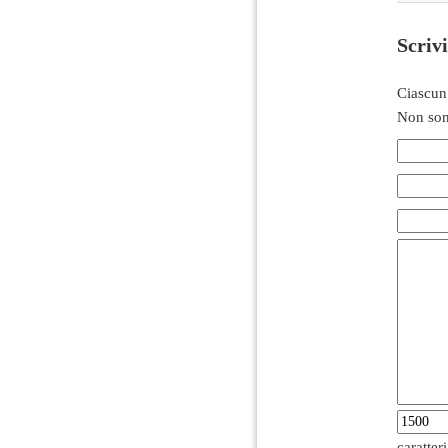
Scriv
Ciascun
Non son
caratter