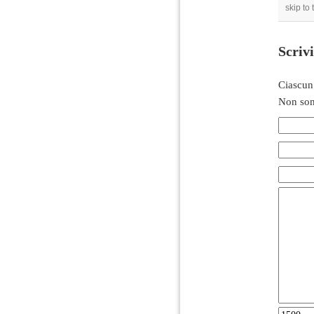
skip to
Scriv
Ciascun
Non son