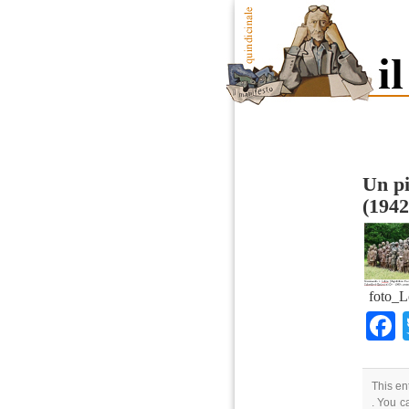
Un pi
(1942
foto_L
This en
. You c