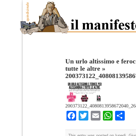
Un urlo altissimo e fero
tutte le altre
»
200373122_40808139586
200373122_4080813958672040_26
Facebook
Twitter
Email
What
Co
This entry was posted on lunedì, Giug