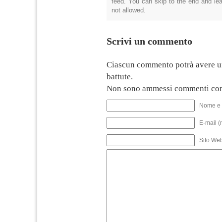
feed. You can skip to the end and lea
not allowed.
Scrivi un commento
Ciascun commento potrà avere u
battute.
Non sono ammessi commenti con
Nome e 
E-mail (
Sito We