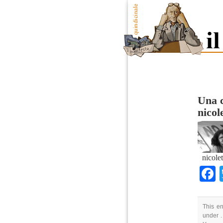
Una c
nicol
nicole
This e
under .