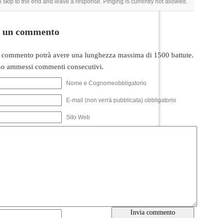
 skip to the end and leave a response. Pinging is currently not allowed.
i un commento
 commento potrà avere una lunghezza massima di 1500 battute.
o ammessi commenti consecutivi.
Nome e Cognomeobbligatorio
E-mail (non verrà pubblicata) obbligatorio
Sito Web