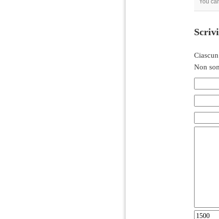
You can
Scriv
Ciascun
Non son