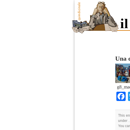
Una d
g8_mad
This en
under .
You ca