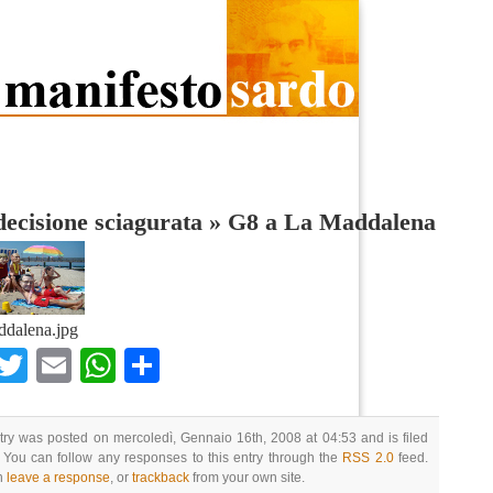
ecisione sciagurata
»
G8 a La Maddalena
dalena.jpg
Facebook
Twitter
Email
WhatsApp
Condividi
try was posted on mercoledì, Gennaio 16th, 2008 at 04:53 and is filed
 You can follow any responses to this entry through the
RSS 2.0
feed.
n
leave a response
, or
trackback
from your own site.