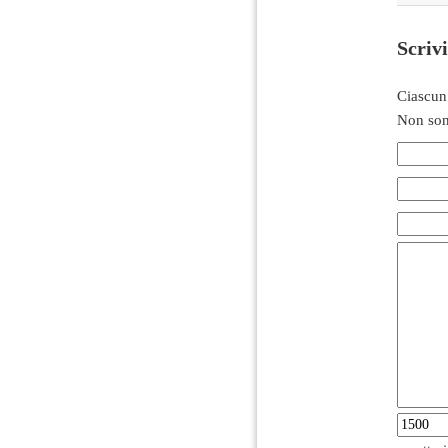
Scriv
Ciascun
Non son