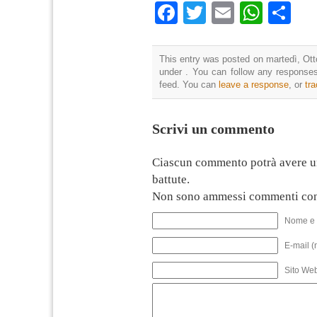
Facebook
Twitter
Email
What
Co
This entry was posted on martedì, Otto
under . You can follow any responses
feed. You can
leave a response
, or
tr
Scrivi un commento
Ciascun commento potrà avere u
battute.
Non sono ammessi commenti con
Nome e 
E-mail (
Sito We