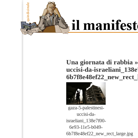
Una giornata di rabbia
uccisi-da-israeliani_138
6b7f8e48ef22_new_rect_
gaza-5-palestinesi-
uccisi-da-
israeliani_138e7f00-
6e93-11e5-b049-
6b7f8e48ef22_new_rect_large.jpg