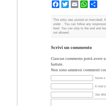
Facebook
Twitter
Email
What
Co
This entry was posted on mercoledì, M
under . You can follow any responses
feed. You can skip to the end and lea
not allowed.
Scrivi un commento
Ciascun commento potrà avere u
battute.
Non sono ammessi commenti con
Nome e 
E-mail (
Sito We