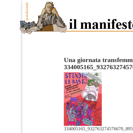
Una giornata transfemmi
334005165_93276327457
334005165_932763274576670_895