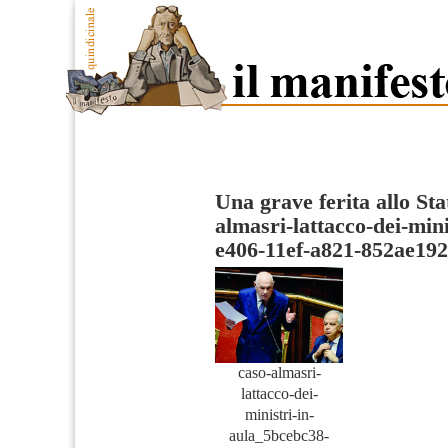
Una grave ferita allo Stat
almasri-lattacco-dei-min
e406-11ef-a821-852ae19
caso-almasri-
lattacco-dei-
ministri-in-
aula_5bcebc38-