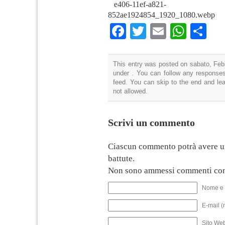
e406-11ef-a821-
852ae1924854_1920_1080.webp
Facebook
Twitter
Email
What
Co
This entry was posted on sabato, Febb
under . You can follow any responses
feed. You can skip to the end and lea
not allowed.
Scrivi un commento
Ciascun commento potrà avere u
battute.
Non sono ammessi commenti con
Nome e 
E-mail (
Sito We