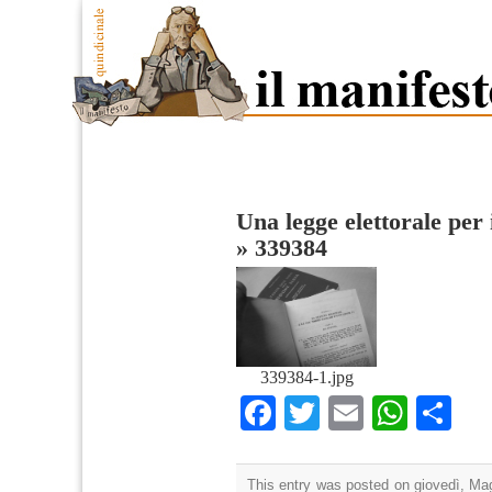
Una legge elettorale per 
»
339384
339384-1.jpg
Facebook
Twitter
Email
What
Co
This entry was posted on giovedì, Mag