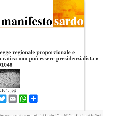
egge regionale proporzionale e
ratica non può essere presidenzialista
»
1048
1048.jpg
Facebook
Twitter
Email
WhatsApp
Condividi
try was posted on mercoledì, Maggio 17th, 2017 at 11:44 and is filed