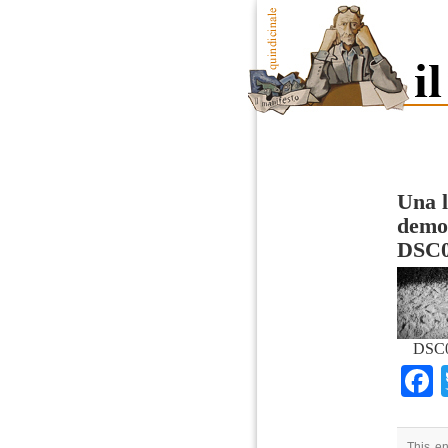
Una l
democ
DSC0
DSC0
This en