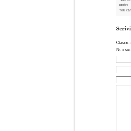
under .
You can
Scriv
Ciascun
Non son