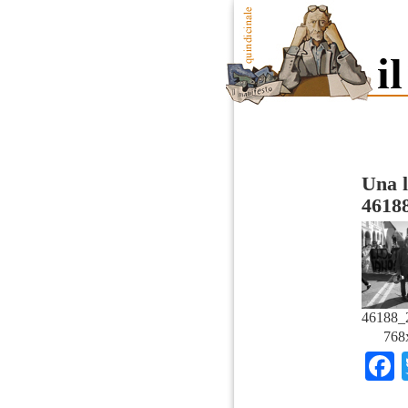
Una l
4618
46188_
768