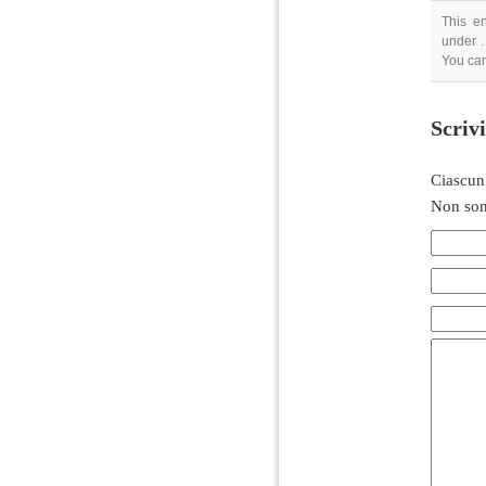
This en
under .
You can
Scriv
Ciascun
Non son