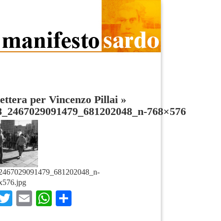
ettera per Vincenzo Pillai
»
8_2467029091479_681202048_n-768×576
2467029091479_681202048_n-
x576.jpg
Facebook
Twitter
Email
WhatsApp
Condividi