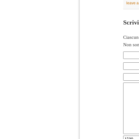
leave 
Scriv
Ciascun
Non son