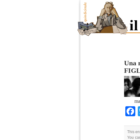
Una 
FIG
ma
This en
You can